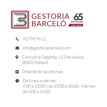
93 798 96 11

info@gestoriabarcelo.com

Camí de la Geganta, 113 bis baixos,

08302 Mataró
Delante de las oficinas

De lunes a viernes:

9:00 a 13:00 y de 15:00 a 18:00 - Viernes
de 9:00 a 14:00