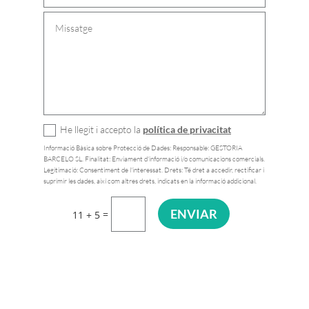
He llegit i accepto la
política de privacitat
Informació Bàsica sobre Protecció de Dades: Responsable: GESTORIA
BARCELO SL. Finalitat: Enviament d'informació i/o comunicacions comercials.
Legitimació: Consentiment de l'interessat. Drets: Té dret a accedir, rectificar i
suprimir les dades, així com altres drets, indicats en la informació addicional.
ENVIAR
=
11 + 5