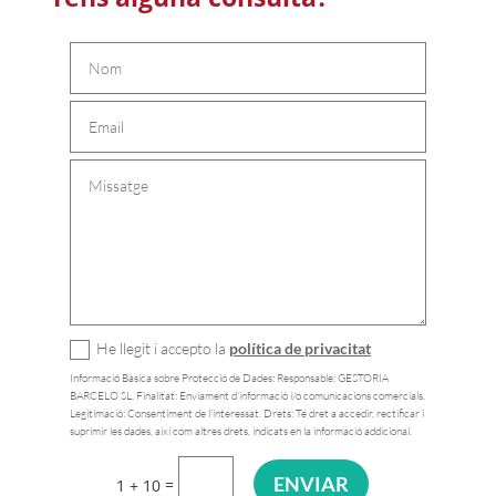
He llegit i accepto la
política de privacitat
Informació Bàsica sobre Protecció de Dades: Responsable: GESTORIA
BARCELO SL. Finalitat: Enviament d'informació i/o comunicacions comercials.
Legitimació: Consentiment de l'interessat. Drets: Té dret a accedir, rectificar i
suprimir les dades, així com altres drets, indicats en la informació addicional.
ENVIAR
=
1 + 10