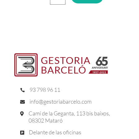
93 798 96 11

info@gestoriabarcelo.com

Camí de la Geganta, 113 bis baixos,

08302 Mataró
Delante de las oficinas
