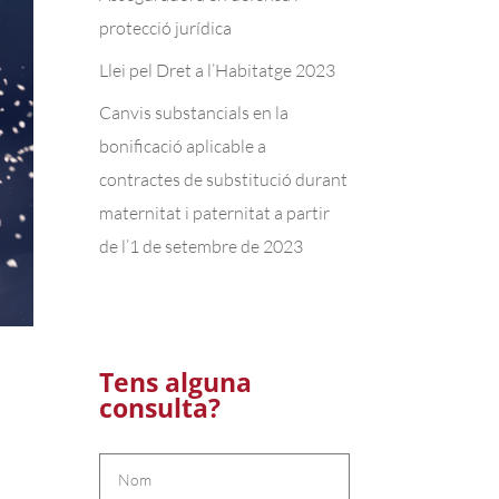
protecció jurídica
Llei pel Dret a l’Habitatge 2023
Canvis substancials en la
bonificació aplicable a
contractes de substitució durant
maternitat i paternitat a partir
de l’1 de setembre de 2023
Tens alguna
consulta?