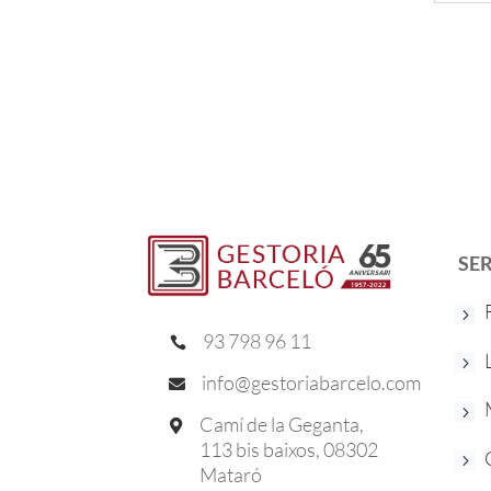
SE
93 798 96 11

info@gestoriabarcelo.com

Camí de la Geganta,

113 bis baixos, 08302
Mataró