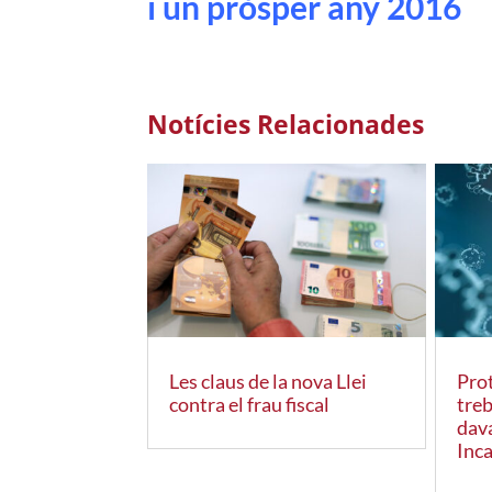
i un pròsper any 2016
Notícies Relacionades
Les claus de la nova Llei
Prot
contra el frau fiscal
tre
dav
Inc