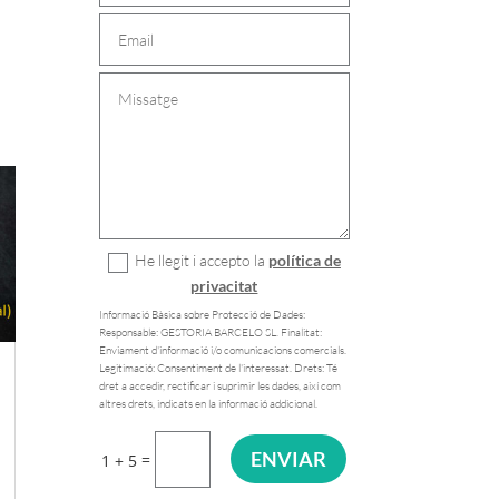
He llegit i accepto la
política de
privacitat
Informació Bàsica sobre Protecció de Dades:
Responsable: GESTORIA BARCELO SL. Finalitat:
Enviament d'informació i/o comunicacions comercials.
Legitimació: Consentiment de l'interessat. Drets: Té
dret a accedir, rectificar i suprimir les dades, així com
altres drets, indicats en la informació addicional.
ENVIAR
=
1 + 5