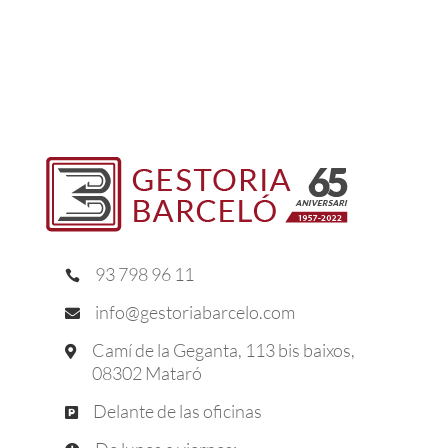
93 798 96 11

info@gestoriabarcelo.com

Camí de la Geganta, 113 bis baixos,

08302 Mataró
Delante de las oficinas
