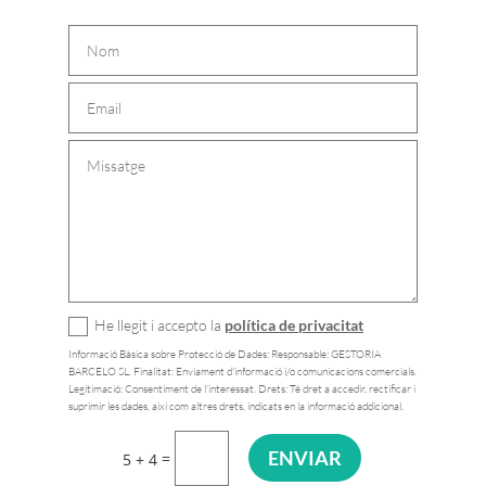
He llegit i accepto la
política de privacitat
Informació Bàsica sobre Protecció de Dades: Responsable: GESTORIA
BARCELO SL. Finalitat: Enviament d'informació i/o comunicacions comercials.
Legitimació: Consentiment de l'interessat. Drets: Té dret a accedir, rectificar i
suprimir les dades, així com altres drets, indicats en la informació addicional.
ENVIAR
=
5 + 4