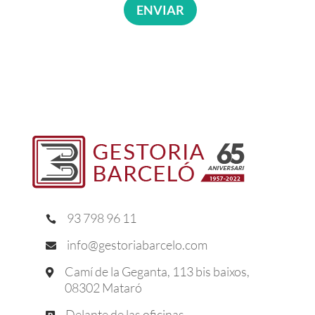
ENVIAR
93 798 96 11

info@gestoriabarcelo.com

Camí de la Geganta, 113 bis baixos,

08302 Mataró
Delante de las oficinas