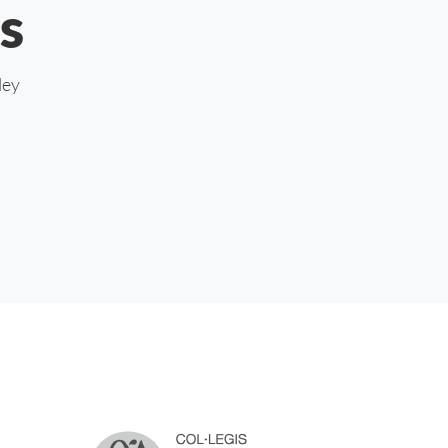
s
ley