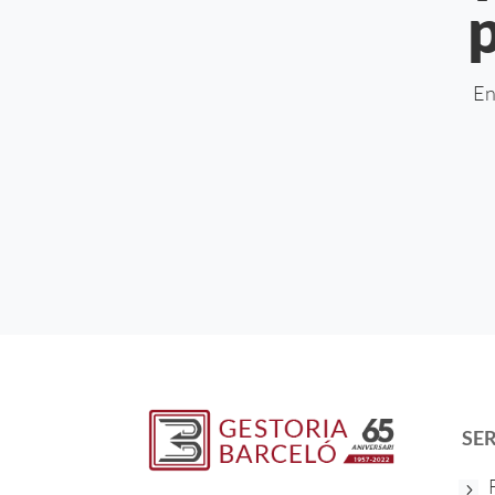
En
SE