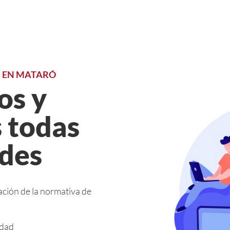
S EN MATARÓ
os y
 todas
ades
ación de la normativa de
idad