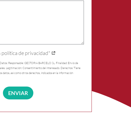
a política de privacidad*
 Datos: Responsable: GESTORIA BARCELO SL. Finalidad: Envío de
les. Legitimación: Consentimiento del interesado. Derechos: Tiene
los datos, así como otros derechos, indicados en la información
ENVIAR