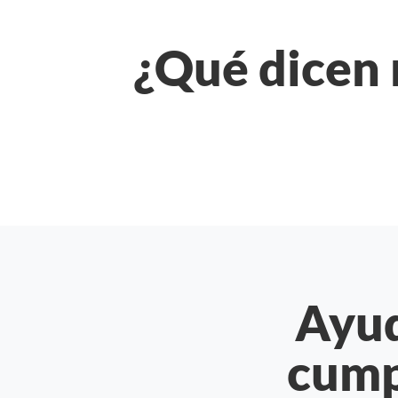
¿Qué dicen 
Ayud
cump