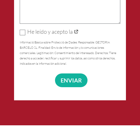
He leído y acepto la
Informació Bàsica sobre Protecció de Dades: Responsable: GESTORIA
BARCELO SL. Finalidad: Envío de información y/o comunicaciones
comerciales. Legitimación: Consentimiento del interesado. Derechos: Tiene
derecho a acceder, rectificar y suprimir los datos, así como otros derechos,
indicados en la información adicional.
ENVIAR