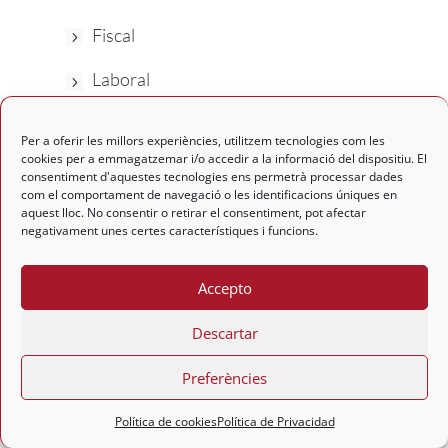
Fiscal
Laboral
Mercantil
Per a oferir les millors experiències, utilitzem tecnologies com les
cookies per a emmagatzemar i/o accedir a la informació del dispositiu. El
Contable
consentiment d'aquestes tecnologies ens permetrà processar dades
com el comportament de navegació o les identificacions úniques en
Jurídica
aquest lloc. No consentir o retirar el consentiment, pot afectar
negativament unes certes característiques i funcions.
Accepto
MÁS INFORMACIÓN
Descartar
Inicio
Preferències
Nosotros
Necessites Ajuda?
Política de cookies
Política de Privacidad
Contacto